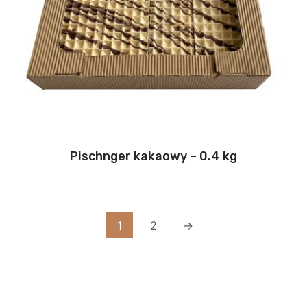
Pischnger kakaowy – 0.4 kg
1
2
→