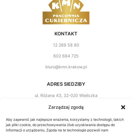
KONTAKT
12 289 58 80
602 684 725
biuro@kmn.krakow.pl
ADRES SIEDZIBY
ul. Różana 43, 32­-020 Wieliczka
Godziny otwarcia
Zarządzaj zgodą
poniedziałek-sobota
Aby zapewnić jak najlepsze wrażenia, korzystamy z technologii, takich
jak pliki cookie, do przechowywania i/lub uzyskiwania dostępu do
7:00-15:00
informacji o urządzeniu. Zgoda na te technologie pozwoli nam