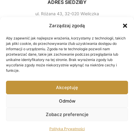
ADRES SIEDZIBY
ul. Różana 43, 32­-020 Wieliczka
Godziny otwarcia
Zarządzaj zgodą
poniedziałek-sobota
Aby zapewnić jak najlepsze wrażenia, korzystamy z technologii, takich
jak pliki cookie, do przechowywania i/lub uzyskiwania dostępu do
7:00-15:00
informacji o urządzeniu. Zgoda na te technologie pozwoli nam
przetwarzać dane, takie jak zachowanie podczas przeglądania lub
unikalne identyfikatory na tej stronie. Brak wyrażenia zgody lub
MENU
wycofanie zgody może niekorzystnie wpłynąć na niektóre cechy i
funkcje.
O nas
Oferta
Akceptuję
Słodkości
Odmów
Zamówienia
Zobacz preferencje
Polityka Prywatności
COPYRIGHT ©
KMN Pracownia cukiernicza
. ALL RIGHTS RESERVED.