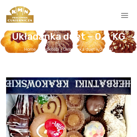
Układanka duet – 0.8 KG
Home
Słodkości
Układanka duet – 0.8 KG
/
/