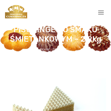
PISCHINGER O SMAKU
ŚMIETANKOWYM – 2.2kg
Home
Słodkości
/
/
PISCHINGER O SMAKU ŚMIETANKOWYM – 2.2kg