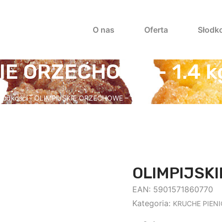
O nas
Oferta
Słodk
IE ORZECHOWE – 1.4 k
łodkości
OLIMPIJSKIE ORZECHOWE – 1.4 kg
/
OLIMPIJSKI
EAN:
5901571860770
Kategoria:
KRUCHE PIEN