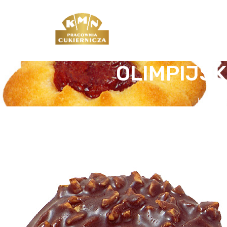
OLIMPIJSK
Home
S
/