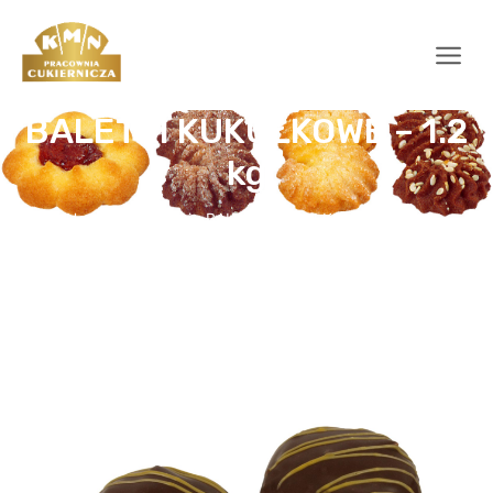
BALETKI KUKUŁKOWE – 1.2
kg
Home
Słodkości
BALETKI KUKUŁKOWE – 1.2 kg
/
/