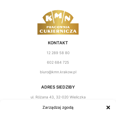
KONTAKT
12 289 58 80
602 684 725
biuro@kmn.krakow.pl
ADRES SIEDZIBY
ul. Różana 43, 32­-020 Wieliczka
Godziny otwarcia
Zarządzaj zgodą