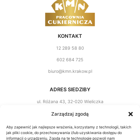
KONTAKT
12 289 58 80
602 684 725
biuro@kmn.krakow.pl
ADRES SIEDZIBY
ul. Różana 43, 32­-020 Wieliczka
Godziny otwarcia
Zarządzaj zgodą
poniedziałek-sobota
Aby zapewnić jak najlepsze wrażenia, korzystamy z technologii, takich
jak pliki cookie, do przechowywania i/lub uzyskiwania dostępu do
7:00-15:00
informacji o urządzeniu. Zgoda na te technologie pozwoli nam