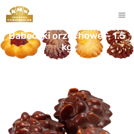
Babeczki orzechowe – 1.5
kg
Home
Słodkości
Babeczki orzechowe – 1.5 kg
/
/